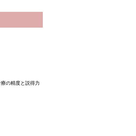
。
診療の精度と説得力