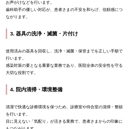
お声がけなどを行います。
歯科助手の優しい対応が、患者さまの不安を和らげ、信頼感につ
ながります。
3. 器具の洗浄・滅菌・片付け
トップページ
当院で働く魅力
使用済みの器具を回収し、洗浄・滅菌・保管までを正しい手順で
行います。
歯科助手の仕事内容
感染対策の要となる重要な業務であり、医院全体の安全性を守る
歯科助手の1日
大切な役割です。
スタッフの声
4. 院内清掃・環境整備
求める人物像
清潔で快適な診療環境を保つため、診療室や待合室の清掃・整頓
募集要項
を行います。
目に見えない「気配り」が活きる業務で、患者さまからの印象に
よくあるご質問
もつながります。