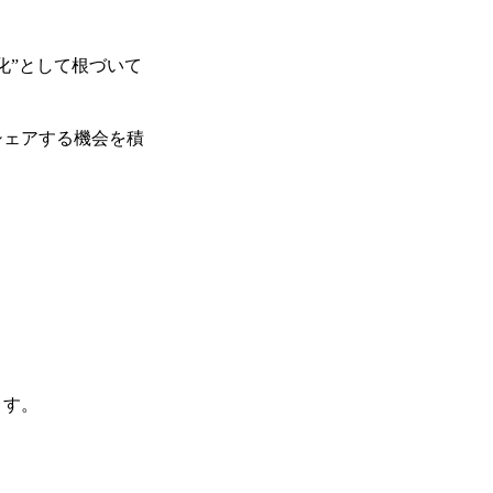
化”として根づいて
シェアする機会を積
トップページ
当院で働く魅力
歯科助手の仕事内容
ます。
歯科助手の1日
スタッフの声