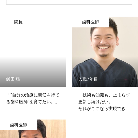
院長
歯科医師
飯田 聡
入職7年目
「“自分の治療に責任を持て
「技術も知識も、止まらず
る歯科医師”を育てたい。」
更新し続けたい。
それがここなら実現でき
る。」
歯科医師