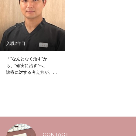
トップページ
当院で働く魅力
入職2年目
歯科助手の仕事内容
「“なんとなく治す”か
歯科助手の1日
ら、“確実に治す”へ。
診療に対する考え方が、
スタッフの声
180度変わりました。」
求める人物像
募集要項
よくあるご質問
院長メッセージ
CONTACT