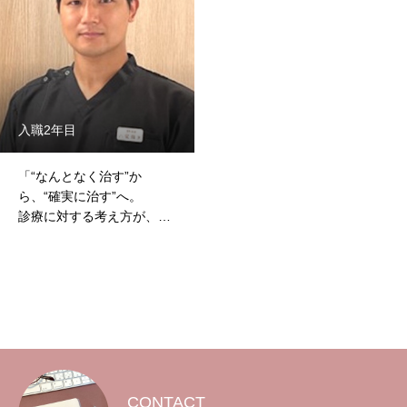
トップページ
当院で働く魅力
入職2年目
歯科助手の仕事内容
「“なんとなく治す”か
歯科助手の1日
ら、“確実に治す”へ。
診療に対する考え方が、
スタッフの声
180度変わりました。」
求める人物像
募集要項
よくあるご質問
院長メッセージ
CONTACT