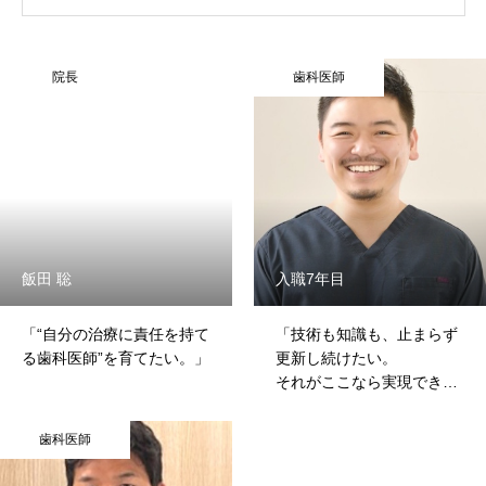
院長
歯科医師
飯田 聡
入職7年目
「“自分の治療に責任を持て
「技術も知識も、止まらず
る歯科医師”を育てたい。」
更新し続けたい。
それがここなら実現でき
る。」
歯科医師